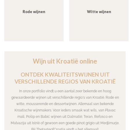
Rode wijnen
Witte wijnen
Wijn uit Kroatië online
ONTDEK KWALITEITSWIJNEN UIT
VERSCHILLENDE REGIOS VAN KROATIË
In onze portfolio vindt u een aantal zeer bekende en hoog
gewaardeerde wijnen uit verschillende regio's van Kroatië. Rode en
witte, mousserende en dessertwijnen. Allemaal van bekende
Kroatische wijnmakers. Voor ieders smaak wat wils, van Plavac
mali, Pošip en Babić wijnen uit Dalmatië; Teran, Refosco en
Malvazija uit Istrië of gewoon een goede pinot grigio uit Medjimurje.
Bij ThetasteofCroatia vindt u het allemaal!