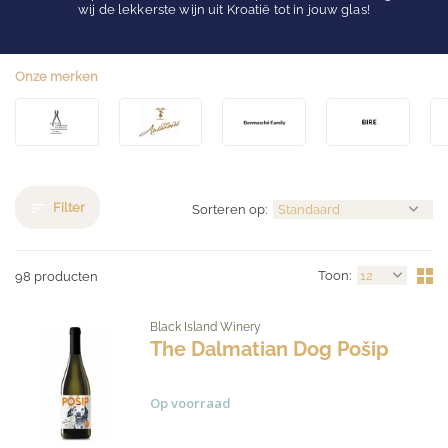
wij de lekkerste wijn uit Kroatië tot in jouw glas!
Onze merken
Filter
Sorteren op:
Toon:
98 producten
Black Island Winery
The Dalmatian Dog Pošip
Op voorraad