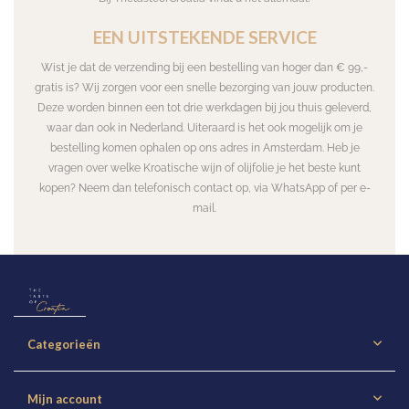
EEN UITSTEKENDE SERVICE
Wist je dat de verzending bij een bestelling van hoger dan € 99,-
gratis is? Wij zorgen voor een snelle bezorging van jouw producten.
Deze worden binnen een tot drie werkdagen bij jou thuis geleverd,
waar dan ook in Nederland. Uiteraard is het ook mogelijk om je
bestelling komen ophalen op ons adres in Amsterdam. Heb je
vragen over welke Kroatische wijn of olijfolie je het beste kunt
kopen? Neem dan telefonisch contact op, via WhatsApp of per e-
mail.
Categorieën
Mijn account