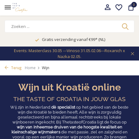
0
Gratis verzending vanaf €99* (NL)
Events: Masterclass 30.05 ---Vinoso 31.05.02.06---Roxanich x
Nazka 02.05.
Terug
Home
Wijn
Wijn uit Kroatië online
THE TASTE OF CROATIA IN JOUW GLAS
Wij zijn in Nederland
dè specialist
op het gebied van de beste
wijn die Kroatië te bieden heeft. Alle wijn is zorgvuldig
geselecteerd en bijna allemaal rechtstreeks bij lokale
wijnboeren ingekocht. Bij ThetasteofCroatia ligt de focus op
wijn van inheemse druiven van de hoogste kwaliteit en
kleinschalige wijnmakers
die met passie, ziel en zaligheid en
vooral op een eerlijke manier wijn produceren. Zo brengen