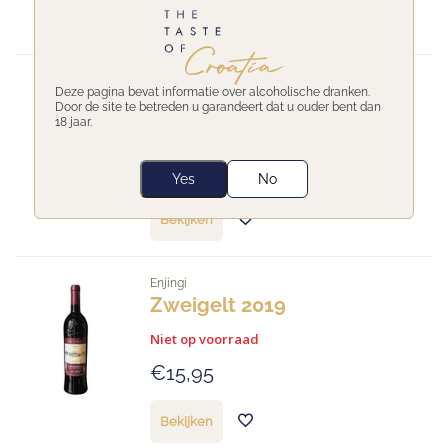
Bekijken
Zlatan Otok
Deze pagina bevat informatie over alcoholische dranken.
Pošip
Door de site te betreden u garandeert dat u ouder bent dan
18 jaar.
Niet op voorraad
€18,45
Yes
No
Bekijken
Enjingi
Zweigelt 2019
Niet op voorraad
€15,95
Bekijken