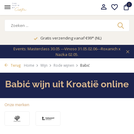
0
Gratis verzending vanaf €99* (NL)
Events: Masterclass 30.05 ---Vinoso 31.05.02.06---Roxanich x
Nazka 02.05.
Terug
Home
Wijn
Rode wijnen
Babić
Babić wijn uit Kroatië online
Onze merken