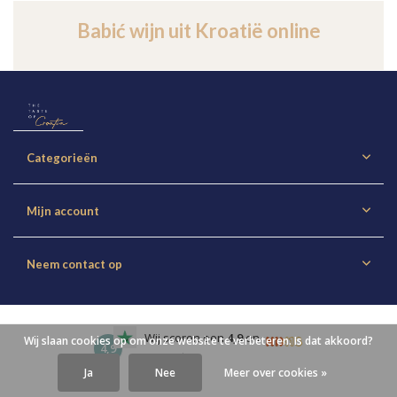
Babić wijn uit Kroatië online
Categorieën
Mijn account
Neem contact op
Wij scoren een
4,9
on
Wij slaan cookies op om onze website te verbeteren. Is dat akkoord?
4,9
Trustpilot
Ja
Nee
Meer over cookies »