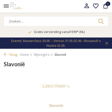
0
Gratis verzending vanaf €99* (NL)
Events: Masterclass 30.05 ---Vinoso 31.05.02.06---Roxanich x
Nazka 02.05.
Terug
Home
Wijnregio's
Slavonië
Slavonië
Klik om meer te lezen over wijnregio Slavonië..
Lees meer
Slavonië