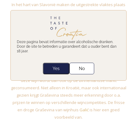
In het hart van Slavonië maken de uitgestrekte vlaktes plaats
voor heuvels en valleien vol met wijngaarden. In een van
deze valleien ligt Kutjevo, de plek waar de een aantal van s’
werelds beste
Graševina
worden geproduceerd. Met een
aandeel van 23% in de Kroatische wijngaarden is Graševina
met uitstek de meest voorkomende variëteit in Kroatië.
Deze pagina bevat informatie over alcoholische dranken.
Door de site te betreden u garandeert dat u ouder bent dan
18 jaar.
De verfrissende, droge en soms ook volle en krachtige wijnen
Yes
No
zijn immens populair in Kroatië, het grootste gedeelte van
deze wijn wordt dan ook op de binnenlandse markt
geconsumeerd. Niet alleen in Kroatië, maar ook internationaal
gezien krijgt Graševina steeds meer erkenning door o.a.
prijzen te winnen op verschillende wijncompetities. De frisse
en droge Graševina van wijnhuis
Galić
is hier een goed
voorbeeld van.