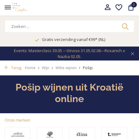
0
Gratis verzending vanaf €99* (NL)
Events: Masterclass 30.05 ---Vinoso 31.05.02.06---Roxanich x
Nazka 02.05.
Terug
Home
Wijn
Witte wijnen
Pošip
Pošip wijnen uit Kroatië
online
Onze merken