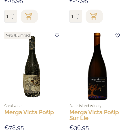
€15,95
€27,95
New & Limited
Coral wine
Black Island Winery
Merga Victa Pošip
Merga Victa Pošip
Sur Lie
€78,95
€36,95