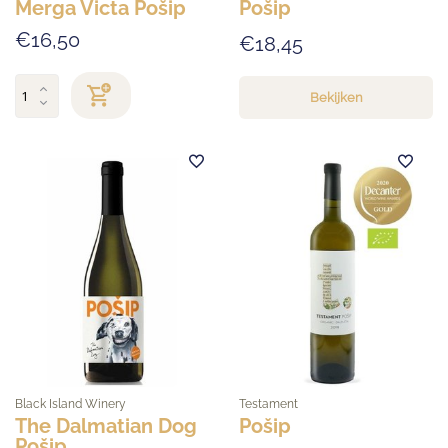
Merga Victa Pošip
Pošip
€16,50
€18,45
Bekijken
Black Island Winery
Testament
The Dalmatian Dog
Pošip
Pošip