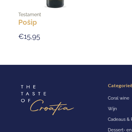
Testament
Pošip
€15,95
Categorie
Coral wine
Wijn
Cadeaus & 
Dessert- e