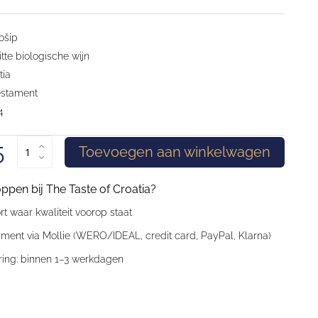
ošip
te biologische wijn
ia
stament
4
5
Toevoegen aan winkelwagen
en bij The Taste of Croatia?
t waar kwaliteit voorop staat
ment via Mollie (WERO/IDEAL, credit card, PayPal, Klarna)
ring: binnen 1–3 werkdagen