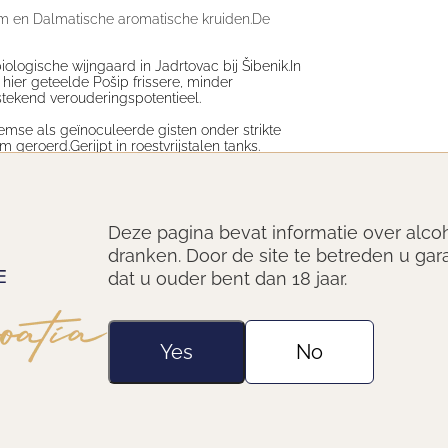
oem en Dalmatische aromatische kruiden.
De
ologische wijngaard in Jadrtovac bij Šibenik.
In
 hier geteelde Pošip frissere, minder
stekend verouderingspotentieel.
mse als geïnoculeerde gisten onder strikte
m geroerd.
Gerijpt in roestvrijstalen tanks.
Deze pagina bevat informatie over alco
dranken. Door de site te betreden u gar
dat u ouder bent dan 18 jaar.
Yes
No