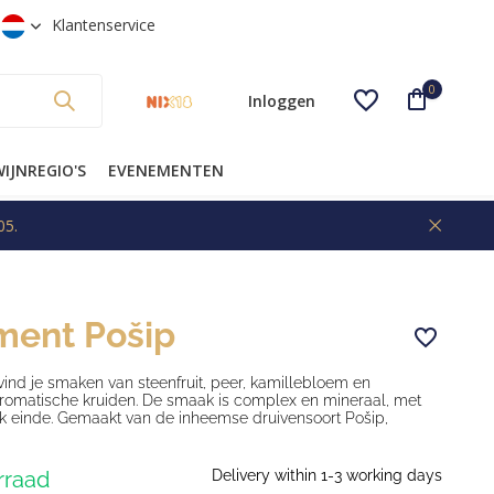
g
Gratis verzending vanaf €99* (NL)
Klantenservice
0
Inloggen
IJNREGIO'S
EVENEMENTEN
05.
Account aanmaken
ment Pošip
vind je smaken van steenfruit, peer, kamillebloem en
romatische kruiden. De smaak is complex en mineraal, met
lijk einde. Gemaakt van de inheemse druivensoort Pošip,
rraad
Delivery within 1-3 working days