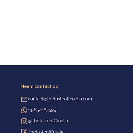
Neem contact op
contact@thetasteofcroatia.com
+31652463599
@TheTasteofCroatia
TheTasteofCroatia