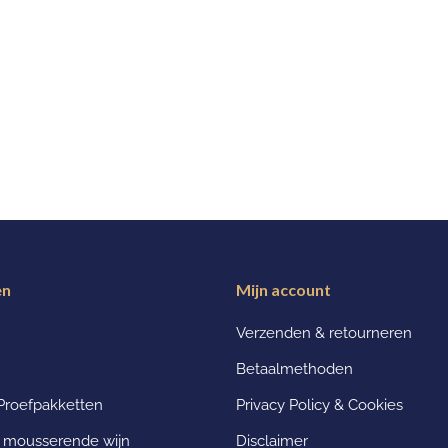
ën
Mijn account
Verzenden & retourneren
Betaalmethoden
Proefpakketten
Privacy Policy & Cookies
n mousserende wijn
Disclaimer