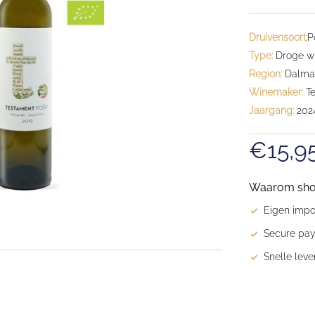
Druivensoort:
P
Type:
Droge wit
Region:
Dalmat
Winemaker:
Te
Jaargang:
202
€15,9
Waarom shopp
Eigen impor
Secure pay
Snelle leve