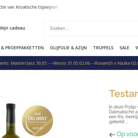
tie van Kroatische topwijnen
Verzending binnen EU op aanvraa
Wijn cadeau
 & PROEFPAKKETTEN
OLIJFOLIE & AZIJN
TRUFFELS
SALE
W
ents: Masterclass 30.05 ---Vinoso 31.05.02.06---Roxanich x Nazka 02.
Testa
In deze Pošip 
Dalmatische a
een fris, heer
geteeld ...
Op voo