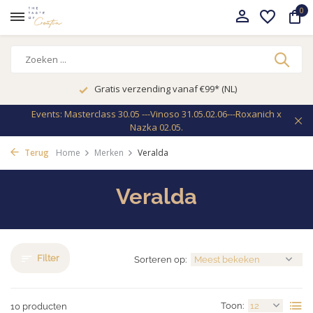
0
Gratis verzending vanaf €99* (NL)
Events: Masterclass 30.05 ---Vinoso 31.05.02.06---Roxanich x
Nazka 02.05.
Terug
Home
Merken
Veralda
Veralda
Filter
Sorteren op:
Toon:
10 producten