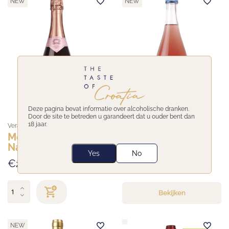
NEW
NEW
Deze pagina bevat informatie over alcoholische dranken.
Door de site te betreden u garandeert dat u ouder bent dan
18 jaar.
Veralda
Veralda
Mousserende Brut
Pet Nat
Nature
Yes
No
€28,95
€22,50
Bekijken
NEW