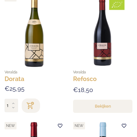
Veralda
Veralda
Dorata
Refosco
€25,95
€18,50
Bekijken
NEW
NEW