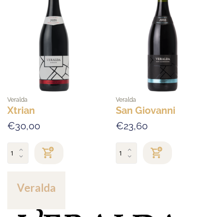
Veralda
Veralda
Xtrian
San Giovanni
€30,00
€23,60
Veralda