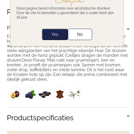
Deze pagina bevat informatie over alcoholische dranken.
Productomschrijving
Door de site te betreden u garandeert dat u ouder bent dan
18 jaar.
Productomschrijving
Yes
No
Een oeroude druif Plavac Mali, die groeit aan de Dalmatische
kust. Gemaakt door één van de meest vooraanstaande
wijnbedrijven van het land: Zlatan Otok. Geoogst uit de stikhete,
steile wijngaarden van het prachtige eilandje Hvar. De druiven
worden met de hand geplukt. Ezeltjes dragen de manden met
druiven.Deze Plavac Mali ruikt naar pruimenjam, leer en
krenten. Je proeft die pruimenjam ook. Samen met bramen,
zoete drop, koffiebitters en milde tannine. Dit is het rood waar
de Kroaten trots op zijn. Een eetwijn die prima combineert met
rijkelijk gekruid vlees.
Productspecificaties