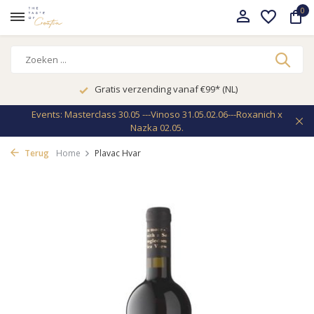
0
Gratis verzending vanaf €99* (NL)
Events: Masterclass 30.05 ---Vinoso 31.05.02.06---Roxanich x
Nazka 02.05.
Terug
Home
Plavac Hvar