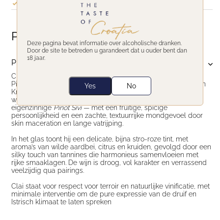
Snelle levering: binnen 1–3 werkdagen
Productomschrijving
Deze pagina bevat informatie over alcoholische dranken.
Door de site te betreden u garandeert dat u ouder bent dan
18 jaar.
Productomschrijving
Clai
Ottocento Pinot Sivi
is een unieke expressie van
Istrische
Pinot Grigio
, biologisch verbouwd en met de hand geoogst in
Yes
No
Krasica, Western Istrië
. Deze wijn balanceert prachtig tussen
wit en oranje stijl: niet typisch wit, rosé of oranje, maar een
eigenzinnige
Pinot Sivi
— met een
fruitige, spicige
persoonlijkheid
en een zachte, textuurrijke mondgevoel door
skin maceration
en lange vatrijping.
In het glas toont hij een delicate, bijna stro-roze tint, met
aroma’s van wilde aardbei, citrus en kruiden, gevolgd door een
silky touch van tannines
die harmonieus samenvloeien met
rijke smaaklagen. De wijn is droog, vol karakter en verrassend
veelzijdig qua pairings.
Clai staat voor respect voor terroir en natuurlijke vinificatie
, met
minimale interventie om de pure expressie van de druif en
Istrisch klimaat te laten spreken