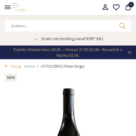
0
Gratis verzending vanaf €99* (NL)
Events: Masterclass 30.05 ---Vinoso 31.05.02.06---Roxanich x
Nazka 02.05.
Terug
Home
OTTOCENTO Pinot Grigio
NEW