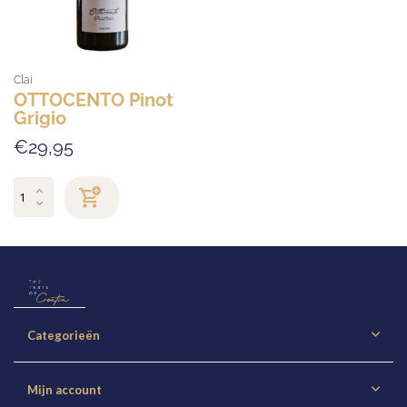
Clai
OTTOCENTO Pinot
Grigio
€29,95
Categorieën
Mijn account