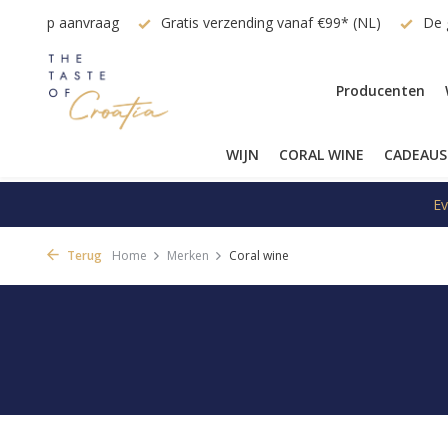
en EU op aanvraag
Gratis verzending vanaf €99* (NL)
De g
Producenten
WIJN
CORAL WINE
CADEAUS
Ev
Terug
Home
Merken
Coral wine