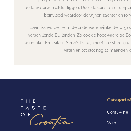
rijping in de zee versnelt het verouderingsproce
onderwaterwijnkelder liggen. Door de constante temper
beïnvloed waardoor de wijnen zachter en ron
Jaarlijks worden er in de onderwaterwijnkelder ±15.
verschillende EU landen. Zo ook de hoogwaardige Bo
wijnmaker Erdevik uit Servië. De wijn heeft eerst een jaa
vaten en tot slot nog 12 maanden o
Categorie
Coral wine
Wijn