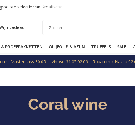
rootste selectie van Kroatische topwijnen
Verzending binnen 
Wijn cadeau
 & PROEFPAKKETTEN
OLIJFOLIE & AZIJN
TRUFFELS
SALE
W
ents: Masterclass 30.05 ---Vinoso 31.05.02.06---Roxanich x Nazka 02.
Coral wine