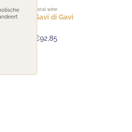
Coral wine
holische
Gavi di Gavi
andeert
€92,85