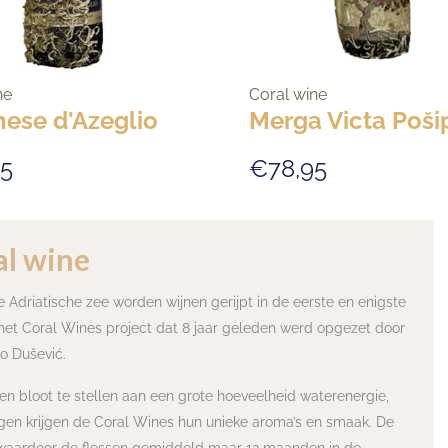
ne
Coral wine
ese d'Azeglio
Merga Victa Poši
5
€78,95
al wine
e Adriatische zee worden wijnen gerijpt in de eerste en enigste
s het Coral Wines project dat 8 jaar geleden werd opgezet door
o Dušević.
n bloot te stellen aan een grote hoeveelheid waterenergie,
lgen krijgen de Coral Wines hun unieke aroma’s en smaak. De