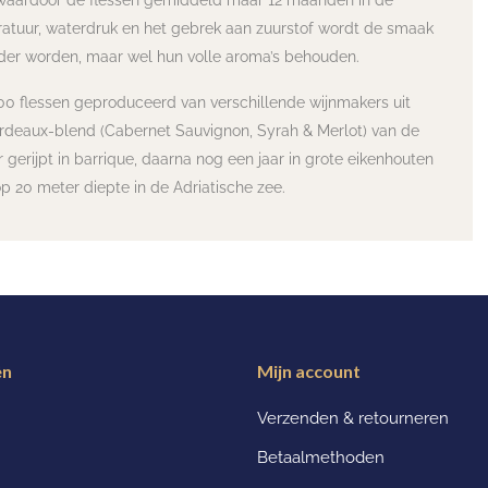
s waardoor de flessen gemiddeld maar 12 maanden in de
atuur, waterdruk en het gebrek aan zuurstof wordt de smaak
der worden, maar wel hun volle aroma’s behouden.
000 flessen geproduceerd van verschillende wijnmakers uit
rdeaux-blend (Cabernet Sauvignon, Syrah & Merlot) van de
r gerijpt in barrique, daarna nog een jaar in grote eikenhouten
p 20 meter diepte in de Adriatische zee.
ën
Mijn account
Verzenden & retourneren
Betaalmethoden