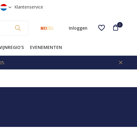
EU op aanvraag
Klantenservice
0
Inloggen
IJNREGIO'S
EVENEMENTEN
05.
Account aanmaken