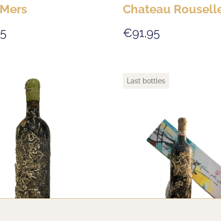
 Mers
Chateau Rousell
5
€91,95
Last bottles