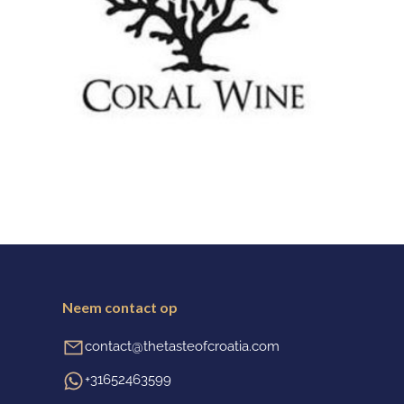
Neem contact op
contact@thetasteofcroatia.com
+31652463599