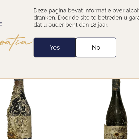
ne
Coral wine
Deze pagina bevat informatie over alco
as Sonsierra
Aglianico Apollo
dranken. Door de site te betreden u gar
dat u ouder bent dan 18 jaar.
0
€96,25
Yes
No
New & Limited