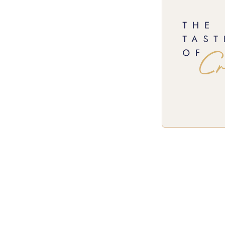
Coral wi
Bodeg
Rioja
€75,6