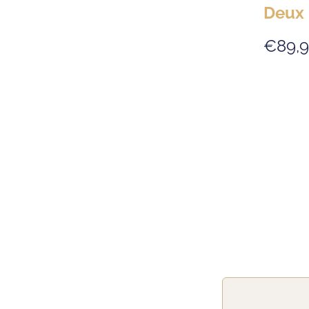
Deux
€89,9