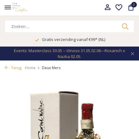
0
Gratis verzending vanaf €99* (NL)
Events: Masterclass 30.05 ---Vinoso 31.05.02.06---Roxanich x
Nazka 02.05.
Terug
Home
Deux Mers