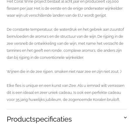
Het Coral Wine project bestaat al acht jaar en produceert ±15.000
flessen per jaar. Het is de eerste en de enige onderwater wijnkelder
waar wijn uit verschillende landen van de EU wordt gerijpt.
De constante temperatuur, de waterdruk en het gebrek aan zuurstof
beïnvloeden de aroma's en de structuur van de wijn. De rijping in de
zee versnelt de ontwikkeling van de wijn, met name het verzacht de
tannines en het geeft een ronde, complexe aroma's, die anders zijn
dan bij rijping in de conventionele wijnkelder.
Wijnen die in de zee rijpen, smaken niet naar zee en zijn niet zout. ;)
Elke fles is unique en een kunst van Zee. Als u iemnad wilt verrassen
dit is een ideaal en zeer uniek cadeau. Is ook een perfekte cadeau
voor 35 jarig huwelijks jubileum, de zogenoemde Koralen bruiloft.
Productspecificaties