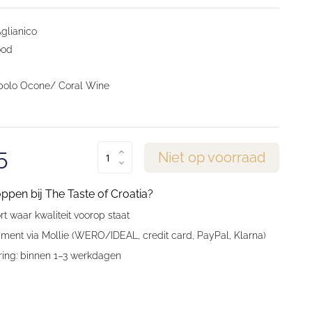
glianico
ood
olo Ocone/ Coral Wine
5
Niet op voorraad
en bij The Taste of Croatia?
t waar kwaliteit voorop staat
ment via Mollie (WERO/IDEAL, credit card, PayPal, Klarna)
ring: binnen 1–3 werkdagen