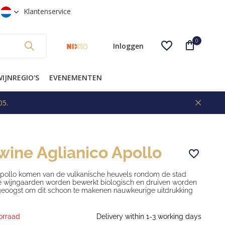
g
Gratis verzending vanaf €99* (NL)
Klantenservice
0
Inloggen
IJNREGIO'S
EVENEMENTEN
05.
Account aanmaken
wine Aglianico Apollo
Apollo komen van de vulkanische heuvels rondom de stad
e wijngaarden worden bewerkt biologisch en druiven worden
eoogst om dit schoon te makenen nauwkeurige uitdrukking
orraad
Delivery within 1-3 working days