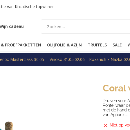
tie van Kroatische topwijnen
Verzending binnen EU op aanvraa
Wijn cadeau
 & PROEFPAKKETTEN
OLIJFOLIE & AZIJN
TRUFFELS
SALE
W
ents: Masterclass 30.05 ---Vinoso 31.05.02.06---Roxanich x Nazka 02.
Coral 
Druiven voor 
Ponte, waar d
met de hand g
van Aglianic...
Niet op vo