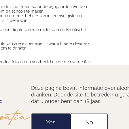
om de stad Ponte, waar de wijngaarden worden
om dit schoon te maken
rmenteerd met behulp van inheemse gisten en
 is in deze wijn.
op een diepte van ±20 meter aan de Kroatische
s van zoete specerijen, zwarte thee en teer. Vol
 om te drinken
productfoto is een voorbeeld en de geleverde fles
 ±15 000 flessen per jaar. Het is de eerste en
in de EU rijpt.
Deze pagina bevat informatie over alco
urstof beïnvloeden de wijnaroma's en de
dranken. Door de site te betreden u gar
wijn, waarbij met name de tannines worden
 dan bij rijping in de conventionele wijnkelder.
dat u ouder bent dan 18 jaar.
Yes
No