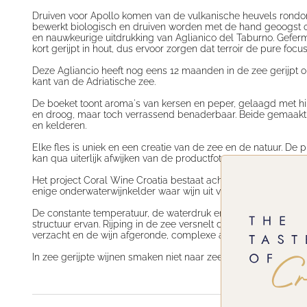
Druiven voor Apollo komen van de vulkanische heuvels rond
bewerkt biologisch en druiven worden met de hand geoogst 
en nauwkeurige uitdrukking van Aglianico del Taburno. Gefe
kort gerijpt in hout, dus ervoor zorgen dat terroir de pure focus
Deze Agliancio heeft nog eens 12 maanden in de zee gerijpt 
kant van de Adriatische zee.
De boeket toont aroma's van kersen en peper, gelaagd met hint
en droog, maar toch verrassend benaderbaar. Beide gemaakt
en kelderen.
Elke fles is uniek en een creatie van de zee en de natuur. De 
kan qua uiterlijk afwijken van de productfoto.
Het project Coral Wine Croatia bestaat acht jaar en produceert
enige onderwaterwijnkelder waar wijn uit verschillende landen 
De constante temperatuur, de waterdruk en het gebrek aan zu
structuur ervan. Rijping in de zee versnelt de rijping van de 
verzacht en de wijn afgeronde, complexe aroma's krijgt, anders
In zee gerijpte wijnen smaken niet naar zee en zijn niet zout. ;)