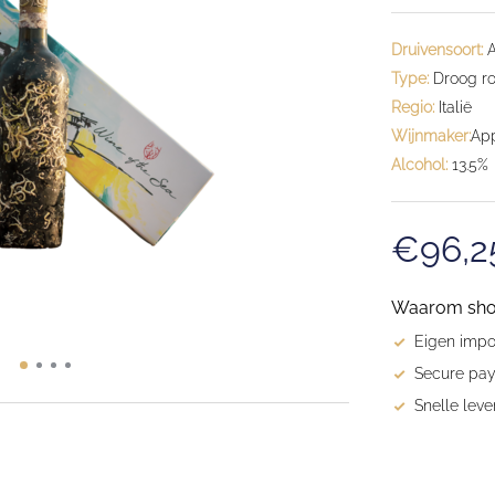
Druivensoort:
A
Type:
Droog r
Regio:
Italië
Wijnmaker:
App
Alcohol:
13.5%
€96,2
Waarom shopp
Eigen impor
Secure pay
Snelle leve