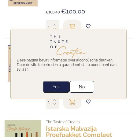
€100,00
€108,40
Roxanich
Roxanich Proefpakket
Deze pagina bevat informatie over alcoholische dranken.
Door de site te betreden u garandeert dat u ouder bent dan
Op voorraad
18 jaar.
€159,60
€177,35
Yes
No
The Taste of Croatia
Istarska Malvazija
Proefpakket Compleet