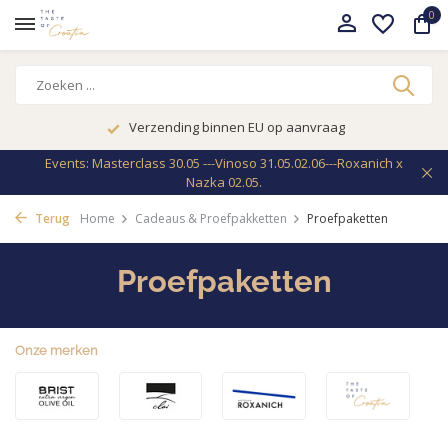
0
Verzending binnen EU op aanvraag
Events: Masterclass 30.05 ---Vinoso 31.05.02.06---Roxanich x
Nazka 02.05.
Terug
Home
Cadeaus & Proefpakketten
Proefpaketten
Proefpaketten
Onze merken