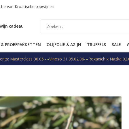
nding binnen EU op aanvraag
Gratis verzending vanaf €99* (N
Wijn cadeau
 & PROEFPAKKETTEN
OLIJFOLIE & AZIJN
TRUFFELS
SALE
W
ents: Masterclass 30.05 ---Vinoso 31.05.02.06---Roxanich x Nazka 02.