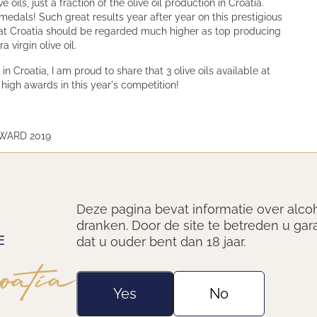
 oils, just a fraction of the olive oil production in Croatia.
medals! Such great results year after year on this prestigious
that Croatia should be regarded much higher as top producing
a virgin olive oil.
Croatia, I am proud to share that 3 olive oils available at
high awards in this year's competition!
WARD 2019
om Croatia (previous awards: GOLD 2017)
 Croatia (previous awards: SILVER 2018 & GOLD 2017)
Deze pagina bevat informatie over alco
dranken. Door de site te betreden u gar
AWARD 2019
dat u ouder bent dan 18 jaar.
ate blend from Croatia
Yes
No
 the full about good olive oil? If so, read this