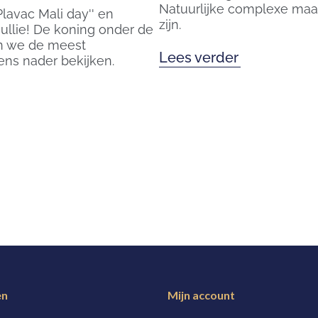
Natuurlijke complexe maar
lavac Mali day'' en
zijn.
jullie! De koning onder de
en we de meest
Lees verder
ens nader bekijken.
ën
Mijn account