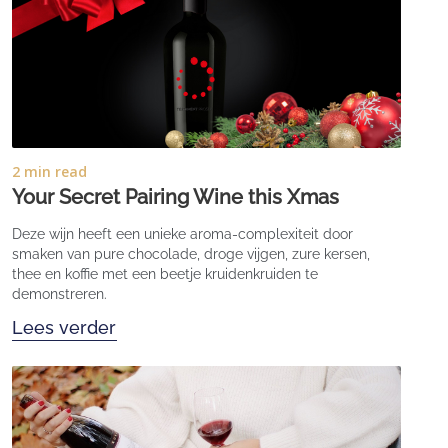
2 min read
Your Secret Pairing Wine this Xmas
Deze wijn heeft een unieke aroma-complexiteit door
smaken van pure chocolade, droge vijgen, zure kersen,
thee en koffie met een beetje kruidenkruiden te
demonstreren.
Lees verder