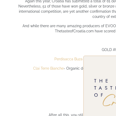
Again this year, Croatia has submitted a total of 61 olive
Nevertheless, 51 of those have won gold, silver or bronze 
international competition, are yet another confirmation 
country of extr
And while there are many amazing producers of EVOO in 
ThetasteofCroatia.com have scored 
GOLD A
Perdisacca Buza
- Delicate Buza fr
Clai Terre Bianche
- Organic delicate blend from
SILVER 
OL ISTRIA
- Delic
After all this, you still wanted what's all