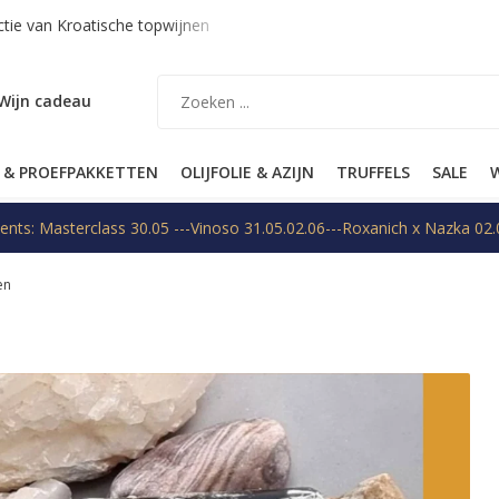
en
Verzending binnen EU op aanvraag
Gratis verzending v
Wijn cadeau
 & PROEFPAKKETTEN
OLIJFOLIE & AZIJN
TRUFFELS
SALE
W
ents: Masterclass 30.05 ---Vinoso 31.05.02.06---Roxanich x Nazka 02.
en