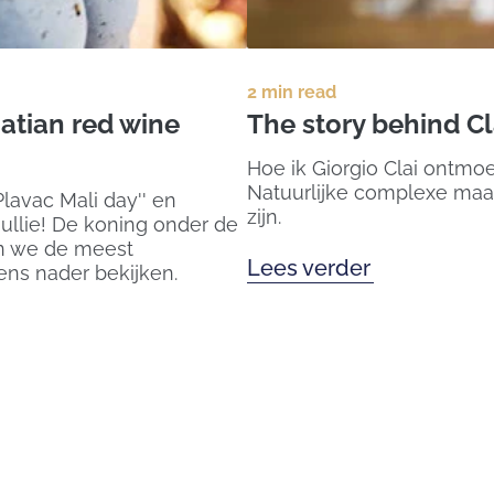
2 min read
atian red wine
The story behind Cl
Hoe ik Giorgio Clai ontmoe
Natuurlijke complexe maar
lavac Mali day'' en
zijn.
jullie! De koning onder de
en we de meest
Lees verder
ens nader bekijken.