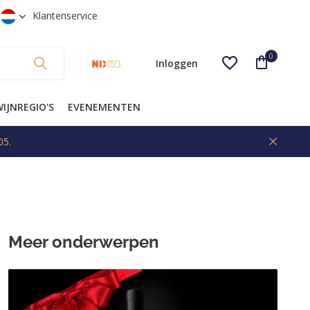
anaf €99* (NL)
Klantenservice
0
Inloggen
IJNREGIO'S
EVENEMENTEN
05.
Account aanmaken
Meer onderwerpen