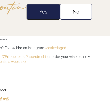
Yes
No
-----
x? Follow him on Instagram
@oakedaged
it
D'Ertepeller in Papendrecht
or order your wine online via
oatia's webshop
.
------
Deel: