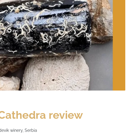
 Cathedra review
devik winery, Serbia