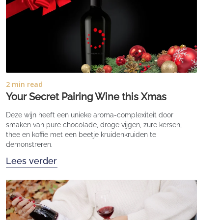
2 min read
Your Secret Pairing Wine this Xmas
Deze wijn heeft een unieke aroma-complexiteit door
smaken van pure chocolade, droge vijgen, zure kersen,
thee en koffie met een beetje kruidenkruiden te
demonstreren.
Lees verder