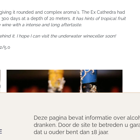
d giving it rounded and complex aroma's. The Ex Cathedra had
or 300 days at a depth of 20 meters.
It has hints of tropical fruit
te wine with a intense and long aftertaste.
hind it. I hope I can visit the underwater wineceller soon!
.2/5.0
Deze pagina bevat informatie over alco
dranken. Door de site te betreden u gar
dat u ouder bent dan 18 jaar.