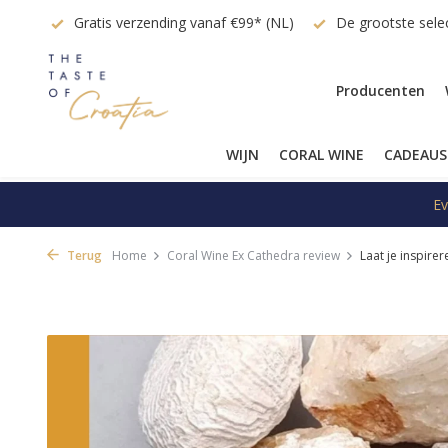
g vanaf €99* (NL)
De grootste selectie van Kroatische topwijn
Producenten
WIJN
CORAL WINE
CADEAUS
Ev
Terug
Home
Coral Wine Ex Cathedra review
Laat je inspirer