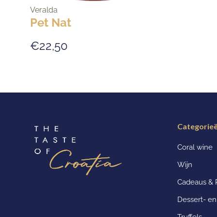
Veralda
Pet Nat
€22,50
Categorie
Coral wine
Wijn
Cadeaus & 
Dessert- e