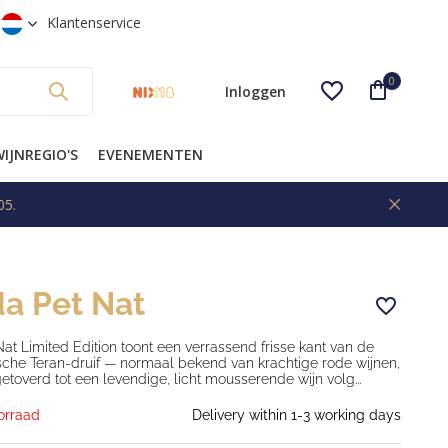
g
Gratis verzending vanaf €99* (NL)
Klantenservice
0
Inloggen
IJNREGIO'S
EVENEMENTEN
05.
Account aanmaken
da Pet Nat
Nat Limited Edition toont een verrassend frisse kant van de
sche Teran-druif — normaal bekend van krachtige rode wijnen,
toverd tot een levendige, licht mousserende wijn volg...
orraad
Delivery within 1-3 working days