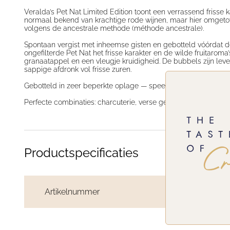
Veralda’s Pet Nat Limited Edition toont een verrassend frisse 
normaal bekend van krachtige rode wijnen, maar hier omgetov
volgens de ancestrale methode (
méthode ancestrale
).
Spontaan vergist met inheemse gisten en gebotteld vóórdat de
ongefilterde Pet Nat het frisse karakter en de wilde fruitaroma
granaatappel en een vleugje kruidigheid. De bubbels zijn leve
sappige afdronk vol frisse zuren.
Gebotteld in zeer beperkte oplage — speels, puur, en gemaakt
Perfecte combinaties:
charcuterie, verse geitenkaas, tonijntar
Productspecificaties
Artikelnummer
TC107922