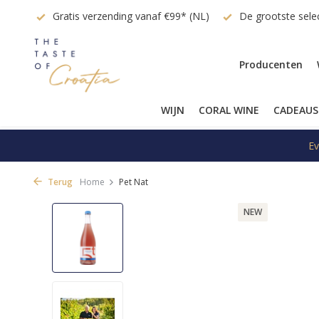
vraag
Gratis verzending vanaf €99* (NL)
De grootste selec
Producenten
WIJN
CORAL WINE
CADEAUS
Ev
Terug
Home
Pet Nat
NEW