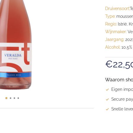
Druivensoort:
T
Type:
moussere
Regio:
Istrië, K
Wijnmaker:
Ve
Jaargang:
202
Alcohol:
10,5%
€22,5
Waarom shopp
Eigen impor
Secure pay
Snelle leve