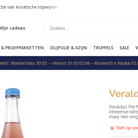
tie van Kroatische topwijnen
Verzending binnen EU op aanvraa
Wijn cadeau
 & PROEFPAKKETTEN
OLIJFOLIE & AZIJN
TRUFFELS
SALE
W
ents: Masterclass 30.05 ---Vinoso 31.05.02.06---Roxanich x Nazka 02.
Veral
Veralda’s Pet 
inheemse Istri
maar hier omge
Niet op vo