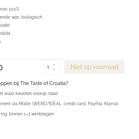
eran 100%
nde wijn, biologisch
roatië
ralda
1
0
Niet op voorraad
en bij The Taste of Croatia?
t waar kwaliteit voorop staat
ment via Mollie (WERO/IDEAL, credit card, PayPal, Klarna)
ring: binnen 1–3 werkdagen