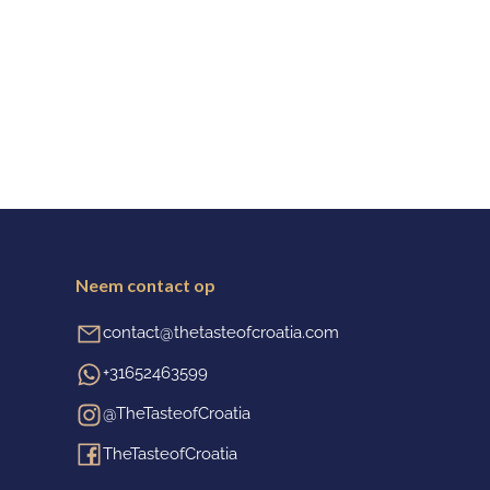
Neem contact op
contact@thetasteofcroatia.com
+31652463599
@TheTasteofCroatia
TheTasteofCroatia