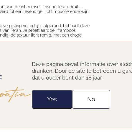
kant van de inheemse Istrische Teran-druif —
erd tot een levendige, licht mousserende wijn
 vergisting volledig is afgerond, behoudt deze
’s van Teran. Je proeft aardbei, framboos,
ndig, de textuur licht romig, met een droge,
 voor nieuwsgierige wijnliefhebbers.
taar, gegrilde groenten en zomerse picknicks.
Deze pagina bevat informatie over alco
dranken. Door de site te betreden u gar
dat u ouder bent dan 18 jaar.
Yes
No