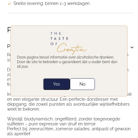
Snelle levering: binnen 1–3 werkdagen
Productomschrijving
Productomschrijving
Roxanich Portorose is een elegante, biodynamische rosé van
Deze pagina bevat informatie over alcoholische dranken.
100% Borgonja (Gamay), afkomstig uit het hart van Istrië.
Door de site te betreden u garandeert dat u ouder bent dan
18 jaar.
Deze natuurwijn wordt spontaan vergist met inheemse gisten,
zonder filtering of klaring. Het resultaat is een levendige rosé
met een heldere, licht zalmroze kleur en aroma’s van wilde
Yes
No
framboos, bloesem en een vleugje kruiden.
In de mond is hij fris en droog, met een opvallende mineraliteit
en een elegante structuur. Een perfecte dorstlesser met
diepgang, die zowel puristen als avontuurlijke wijnliefhebbers
weet te bekoren.
Wijnstijl: biodynamisch, ongefilterd, zonder toegevoegde
sulfieten – pure expressie van druif en terroir.
Perfect bij: zeevruchten, zomerse salades, antipasti of gewoon
als aperitief.