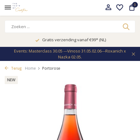
0
Gratis verzending vanaf €99* (NL)
Events: Masterclass 30.05 ---Vinoso 31.05.02.06---Roxanich x
Nazka 02.05.
Terug
Home
Portorose
NEW