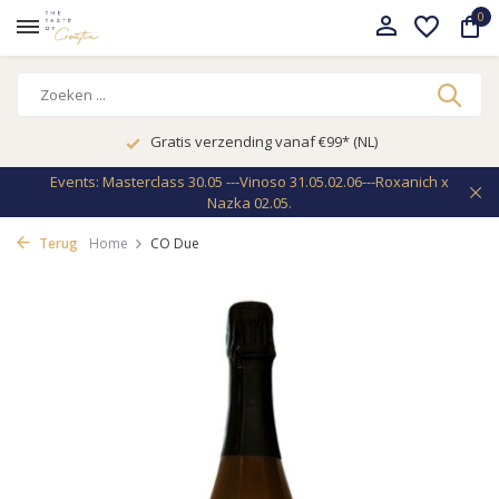
0
Gratis verzending vanaf €99* (NL)
Events: Masterclass 30.05 ---Vinoso 31.05.02.06---Roxanich x
Nazka 02.05.
Terug
Home
CO Due