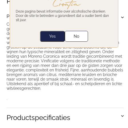
Productomschrijving
Deze pagina bevat informatie over alcoholische dranken.
Door de site te betreden u garandeert dat u ouder bent dan
Productomschrijving
18 jaar.
Coronica
Co Due
is een verfijnde mousserende wijn uit Istrië,
gemaakt van 100% Malvazija. De wijn wordt geproduceerd
door de familie Coronica, al vier generaties lang actief in de
Yes
No
wijnbouw nabij Umag, aan de noordwestkust van Istrië. De
wijngaarden liggen slechts 2,5 km van de Adriatische Zee en
groeien op de zeldzame rode
terra rossa
bodems die de
wijnen hun typische mineraliteit en ziltigheid geven. Onder
leiding van Moreno Coronica wordt traditie gecombineerd met
moderne precisie. Vinificatie volgens de traditionele methode
en een rijping van meer dan drie jaar op de gisten zorgen voor
elegantie, complexiteit en frisheid. Fijne, aanhoudende bubbels
brengen aroma’s van citrus, mediterrane kruiden en brioche
naar voren, terwijl de smaak strak, mineraal en levendig is.
Uitstekend als aperitief of bij schaal- en schelpdieren en lichte
witvleesgerechten.
.
Productspecificaties