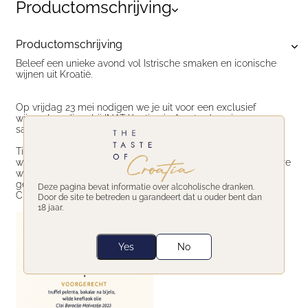
Productomschrijving
Productomschrijving
Beleef een unieke avond vol Istrische smaken en iconische
wijnen uit Kroatië.
Op vrijdag 23 mei nodigen we je uit voor een exclusief
wijnmakersdiner bij INAT Kantine in Amsterdam, in
samenwerking met Clai Winery.
Tim Whitfield, wijnmaker van de iconische Istrische
wijnproducent Clai, is persoonlijk aanwezig om zijn bijzondere
wijnen toe te lichten. Verwacht een 5-gangenmenu
geïnspireerd op de Istrische keuken, perfect afgestemd op
Deze pagina bevat informatie over alcoholische dranken.
Clai’s wijnen (incl. een archivewijn)
Door de site te betreden u garandeert dat u ouder bent dan
18 jaar.
Yes
No