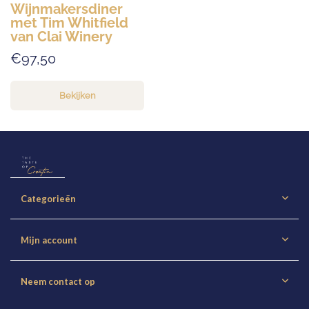
Wijnmakersdiner
met Tim Whitfield
van Clai Winery
€97,50
Bekijken
Categorieën
Mijn account
Neem contact op