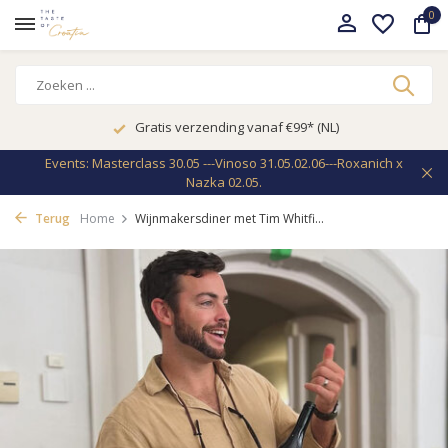
0
De grootste selectie van Kroatische topwijne
Events: Masterclass 30.05 ---Vinoso 31.05.02.06---Roxanich x
Nazka 02.05.
Terug
Home
Wijnmakersdiner met Tim Whitfi...