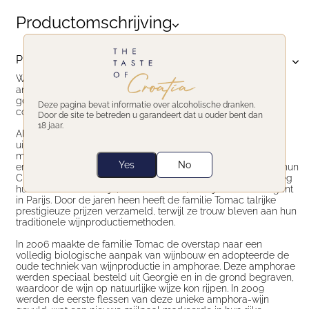
Productomschrijving
Productomschrijving
Wijn voor verzamelaars. Fermentatie in echte Georgische
amforen, begraven in de grond. Zes maanden maceratie
gevolgd door 36 maanden rijping in houten vaten. Uiterst
Deze pagina bevat informatie over alcoholische dranken.
complexe wijn, geproduceerd in een zeer beperkte oplage.
Door de site te betreden u garandeert dat u ouder bent dan
18 jaar.
Al meer dan een eeuw produceert de familie Tomac
uitzonderlijke wijnen. Hun reis naar moderne wijnproductie
maakte een belangrijke sprong in 1987, met hun eerste grote
Yes
No
erkenning in 1996 toen ze een prijs wonnen in Frankrijk voor hun
Chardonnay bij Chardonnay du Monde. Het jaar daarop kreeg
hun mousserende wijn, Tomac Classic, lof bij Vinalies d'Argent
in Parijs. Door de jaren heen heeft de familie Tomac talrijke
prestigieuze prijzen verzameld, terwijl ze trouw bleven aan hun
traditionele wijnproductiemethoden.
In 2006 maakte de familie Tomac de overstap naar een
volledig biologische aanpak van wijnbouw en adopteerde de
oude techniek van wijnproductie in amphorae. Deze amphorae
werden speciaal besteld uit Georgië en in de grond begraven,
waardoor de wijn op natuurlijke wijze kon rijpen. In 2009
werden de eerste flessen van deze unieke amphora-wijn