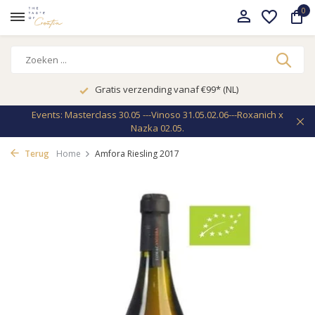
0
Gratis verzending vanaf €99* (NL)
Events: Masterclass 30.05 ---Vinoso 31.05.02.06---Roxanich x
Nazka 02.05.
Terug
Home
Amfora Riesling 2017