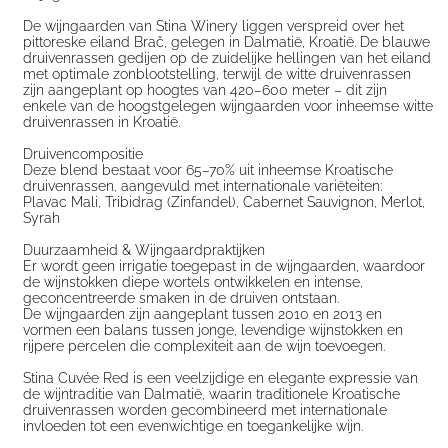
De wijngaarden van Stina Winery liggen verspreid over het
pittoreske eiland Brač, gelegen in Dalmatië, Kroatië. De blauwe
druivenrassen gedijen op de zuidelijke hellingen van het eiland
met optimale zonblootstelling, terwijl de
witte druivenrassen
zijn aangeplant op hoogtes van 420–600 meter – dit zijn
enkele van de hoogstgelegen wijngaarden voor inheemse witte
druivenrassen in Kroatië.
Druivencompositie
Deze blend bestaat voor 65–70% uit inheemse Kroatische
druivenrassen, aangevuld met internationale variëteiten:
Plavac Mali, Tribidrag (Zinfandel), Cabernet Sauvignon, Merlot,
Syrah
Duurzaamheid & Wijngaardpraktijken
Er wordt geen irrigatie toegepast in de wijngaarden, waardoor
de wijnstokken diepe wortels ontwikkelen en intense,
geconcentreerde smaken in de druiven ontstaan.
De wijngaarden zijn aangeplant tussen 2010 en 2013 en
vormen een balans tussen jonge, levendige wijnstokken en
rijpere percelen die complexiteit aan de wijn toevoegen.
Stina Cuvée Red
is een veelzijdige en elegante expressie van
de wijntraditie van Dalmatië, waarin traditionele Kroatische
druivenrassen worden gecombineerd met internationale
invloeden tot een evenwichtige en toegankelijke wijn.