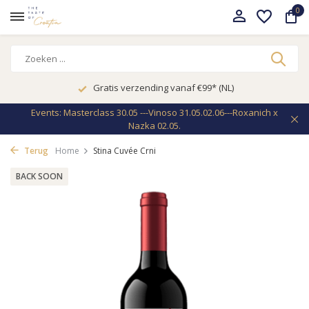
0
Gratis verzending vanaf €99* (NL)
Events: Masterclass 30.05 ---Vinoso 31.05.02.06---Roxanich x
Nazka 02.05.
Terug
Home
Stina Cuvée Crni
BACK SOON