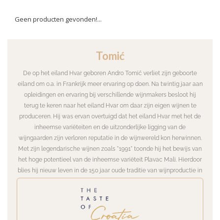
Geen producten gevonden!...
Tomić
De op het eiland Hvar geboren Andro Tomić verliet zijn geboorte
eiland om o.a. in Frankrijk meer ervaring op doen. Na twintig jaar aan
opleidingen en ervaring bij verschillende wijnmakers besloot hij
terug te keren naar het eiland Hvar om daar zijn eigen wijnen te
produceren. Hij was ervan overtuigd dat het eiland Hvar met het de
inheemse variëteiten en de uitzonderlijke ligging van de
wijngaarden zijn verloren reputatie in de wijnwereld kon herwinnen.
Met zijn legendarische wijnen zoals "1991" toonde hij het bewijs van
het hoge potentieel van de inheemse variëteit Plavac Mali. Hierdoor
blies hij nieuw leven in de 150 jaar oude traditie van wijnproductie in
zijn familie en die van andere wijnmakers op het eiland Hvar.
De 10 ha wijngaard die de familie van Tomić en inmiddels Tomić zelf
bezit zijn niet voldoende voor de wijnproductie. Hij werkt daarom