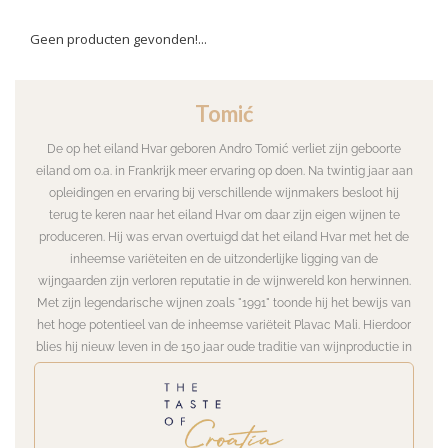
Geen producten gevonden!...
Tomić
De op het eiland Hvar geboren Andro Tomić verliet zijn geboorte
eiland om o.a. in Frankrijk meer ervaring op doen. Na twintig jaar aan
opleidingen en ervaring bij verschillende wijnmakers besloot hij
terug te keren naar het eiland Hvar om daar zijn eigen wijnen te
produceren. Hij was ervan overtuigd dat het eiland Hvar met het de
inheemse variëteiten en de uitzonderlijke ligging van de
wijngaarden zijn verloren reputatie in de wijnwereld kon herwinnen.
Met zijn legendarische wijnen zoals "1991" toonde hij het bewijs van
het hoge potentieel van de inheemse variëteit Plavac Mali. Hierdoor
blies hij nieuw leven in de 150 jaar oude traditie van wijnproductie in
zijn familie en die van andere wijnmakers op het eiland Hvar.
De 10 ha wijngaard die de familie van Tomić en inmiddels Tomić zelf
bezit zijn niet voldoende voor de wijnproductie. Hij werkt daarom