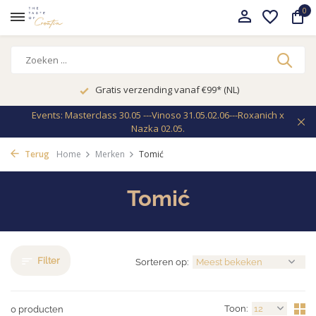
0
Gratis verzending vanaf €99* (NL)
Events: Masterclass 30.05 ---Vinoso 31.05.02.06---Roxanich x
Nazka 02.05.
Terug
Home
Merken
Tomić
Tomić
Filter
Sorteren op:
Toon:
0 producten